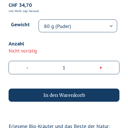
CHF
34,70
inkl. MwSt. zzgl. Versand
Gewicht
Nicht vorrätig
-
+
Bio
Zec
Sto
80g
In den Warenkorb
Men
Erlesene Bio-Kräuter und das Beste der Natur: