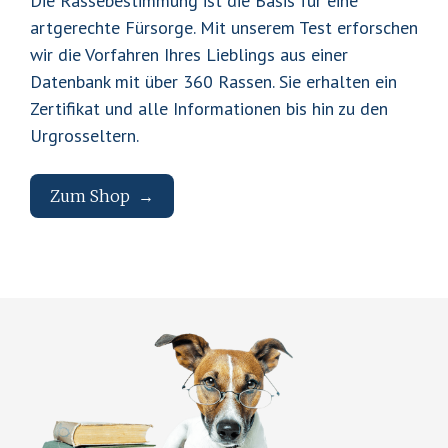
Die Rassebestimmung ist die Basis für eine
d
artgerechte Fürsorge. Mit unserem Test erforschen
h
wir die Vorfahren Ihres Lieblings aus einer
a
Datenbank mit über 360 Rassen. Sie erhalten ein
b
Zertifikat und alle Informationen bis hin zu den
e
Urgrosseltern.
n
,
i
Zum Shop
d
e
A
V
a
Zu
l
e
l
m
r
l
f
Bl
s
og
ü
e
t
r
r
e
R
g
c
e