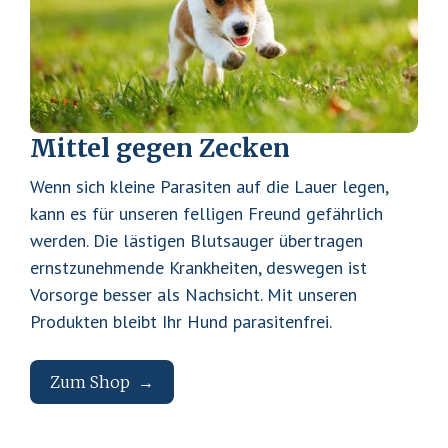
e
t
n
e
b
i
Z
a
l
e
r
e
Mittel gegen Zecken
c
f
v
k
Wenn sich kleine Parasiten auf die Lauer legen,
o
e
kann es für unseren felligen Freund gefährlich
n
n
werden. Die lästigen Blutsauger übertragen
T
ernstzunehmende Krankheiten, deswegen ist
r
s
Vorsorge besser als Nachsicht. Mit unseren
o
c
Produkten bleibt Ihr Hund parasitenfrei.
c
h
k
u
e
Zum Shop
t
n
z
B