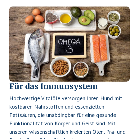
A
R
F
s
t
L
e
h
o
e
n
n
g
f
-
Für das Immunsystem
ü
L
r
Hochwertige Vitalöle versorgen Ihren Hund mit
s
if
kostbaren Nährstoffen und essenziellen
i
e
Fettsäuren, die unabdingbar für eine gesunde
c
&
Funktionalität von Körper und Geist sind. Mit
h
unseren wissenschaftlich kreierten Ölen, Prä- und
V
: