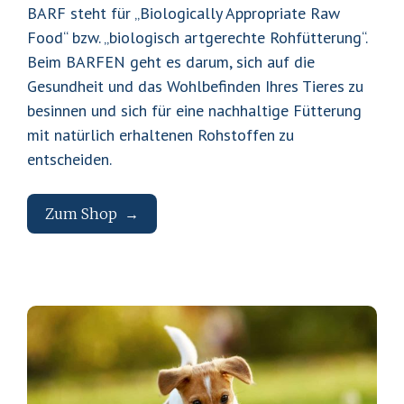
BARF steht für „Biologically Appropriate Raw
D
Food“ bzw. „biologisch artgerechte Rohfütterung“.
N
Beim BARFEN geht es darum, sich auf die
A
Gesundheit und das Wohlbefinden Ihres Tieres zu
R
besinnen und sich für eine nachhaltige Fütterung
a
mit natürlich erhaltenen Rohstoffen zu
entscheiden.
s
s
Zum Shop
e
n
T
T
D
Zu
e
r
i
m
e
s
o
Sh
V
op
t
c
o
k
r