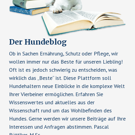
i
k
i
e
t
s
t
e
e
e
A
n
s
l
u
D
er Hundeblog
l
t
n
e
d
Ob in Sachen Ernährung, Schutz oder Pflege, wir
r
u
wollen immer nur das Beste für unseren Liebling!
g
n
Oft ist es jedoch schwierig zu entscheiden, was
i
k
wirklich das „Beste“ ist. Diese Plattform soll
e
o
Hundehaltern neue Einblicke in die komplexe Welt
n
m
Ihrer Vierbeiner ermöglichen. Erfahren Sie
?
p
Wissenswertes und aktuelles aus der
L
l
Wissenschaft rund um das Wohlbefinden des
e
i
Hundes. Gerne werden wir unsere Beiträge auf Ihre
i
z
Interessen und Anfragen abstimmen. Pascal
d
i
Büttiker, M.Sc.