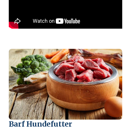
R
F
H
u
n
d
e
f
u
t
t
e
r
Barf Hundefutter