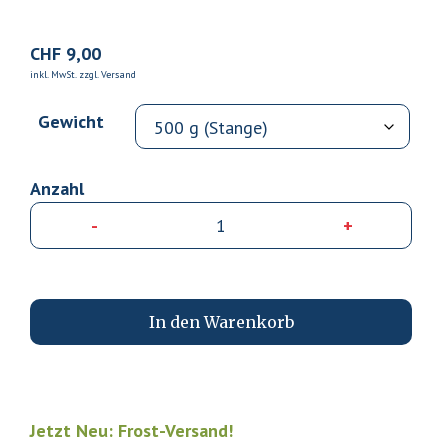
CHF
9,00
inkl. MwSt. zzgl. Versand
Gewicht
-
+
BAR
Men
Zieg
(hyp
In den Warenkorb
500
Men
Jetzt Neu: Frost-Versand!