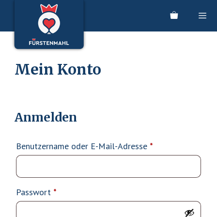
Zum
Inhalt
springen
Men
Mein Konto
Anmelden
Erforderlich
Benutzername oder E-Mail-Adresse
*
Erforderlich
Passwort
*